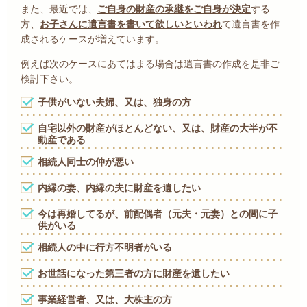
また、最近では、
ご自身の財産の承継をご自身が決定
する
方、
お子さんに遺言書を書いて欲しいといわれ
て遺言書を作
成されるケースが増えています。
例えば次のケースにあてはまる場合は遺言書の作成を是非ご
検討下さい。
子供がいない夫婦、又は、独身の方
自宅以外の財産がほとんどない、又は、財産の大半が不
動産である
相続人同士の仲が悪い
内縁の妻、内縁の夫に財産を遺したい
今は再婚してるが、前配偶者（元夫・元妻）との間に子
供がいる
相続人の中に行方不明者がいる
お世話になった第三者の方に財産を遺したい
事業経営者、又は、大株主の方